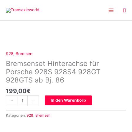
Inhalt
Zum
springen
Inhalt
springen
Bremsenset
Hinterachse
für
Porsche
928
,
Bremsen
928S
Bremsenset Hinterachse für
928S4
928GT
Porsche 928S 928S4 928GT
928GTS
928GTS ab Bj. 86
ab
Bj.
199,00
€
86
-
+
In den Warenkorb
Menge
Kategorien:
928
,
Bremsen