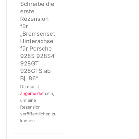
Schreibe die
erste
Rezension
für
„Bremsenset
Hinterachse
für Porsche
928S 928S4
928GT
928GTS ab
Bj. 86“
Du musst
angemeldet
sein,
um eine
Rezension
veröffentlichen zu
können.