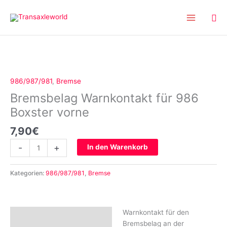
Inhalt
Zum
springen
Inhalt
springen
Bremsbelag
Warnkontakt
für
986/987/981
,
Bremse
986
Bremsbelag Warnkontakt für 986
Boxster
vorne
Boxster vorne
Menge
7,90
€
-
+
In den Warenkorb
Kategorien:
986/987/981
,
Bremse
Warnkontakt für den
Beschreibung
Bremsbelag an der