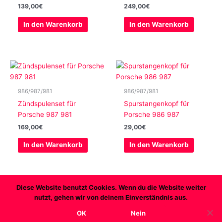
139,00
€
249,00
€
In den Warenkorb
In den Warenkorb
986/987/981
986/987/981
Zündspulenset für
Spurstangenkopf für
Porsche 987 981
Porsche 986 987
169,00
€
29,00
€
In den Warenkorb
In den Warenkorb
Diese Website benutzt Cookies. Wenn du die Website weiter
nutzt, gehen wir von deinem Einverständnis aus.
Copyright © 2026 Transaxleworld
OK
Nein