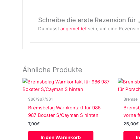
Schreibe die erste Rezension für
Du musst
angemeldet
sein, um eine Rezension
Ähnliche Produkte
986/987/981
Bremse
Bremsbelag Warnkontakt für 986
Bremsb
987 Boxster S/Cayman S hinten
vorne 
7,90
€
25,00
€
In den Warenkorb
I