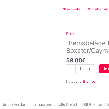
Startseite
Wir über un
Bremse
Bremsbeläge
für
Bremsbeläge 
Porsche
Boxster/Caym
986
987
59,00
€
Boxster/Cayman
-
+
In
vorne
Menge
Kategorie:
Bremse
 für die Vorderachse, passend für alle Porsche 986 Boxster 2,