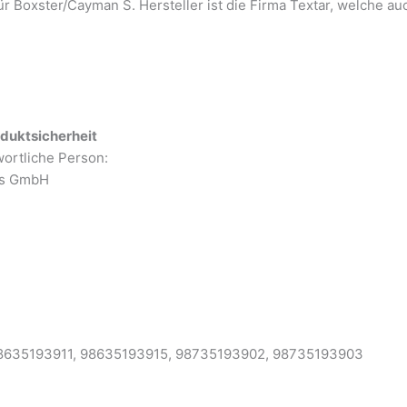
ür Boxster/Cayman S. Hersteller ist die Firma Textar, welche auc
duktsicherheit
wortliche Person:
es GmbH
8635193911
,
98635193915
,
98735193902
,
98735193903