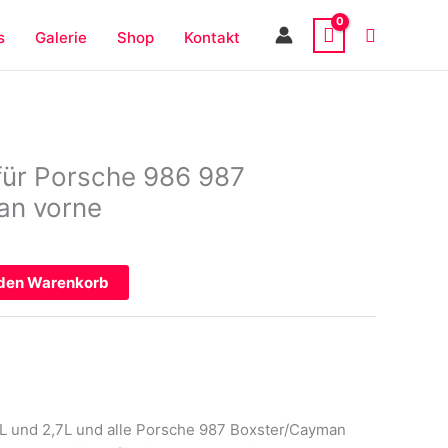
s
Galerie
Shop
Kontakt
für Porsche 986 987
an vorne
 den Warenkorb
5L und 2,7L und alle Porsche 987 Boxster/Cayman