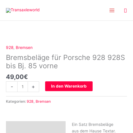
Inhalt
Zum
springen
Inhalt
springen
Bremsbeläge
für
Porsche
928
,
Bremsen
928
Bremsbeläge für Porsche 928 928S
928S
bis
bis Bj. 85 vorne
Bj.
49,00
€
85
vorne
-
+
In den Warenkorb
Menge
Kategorien:
928
,
Bremsen
Ein Satz Bremsbeläge
Beschreibung
aus dem Hause Textar.