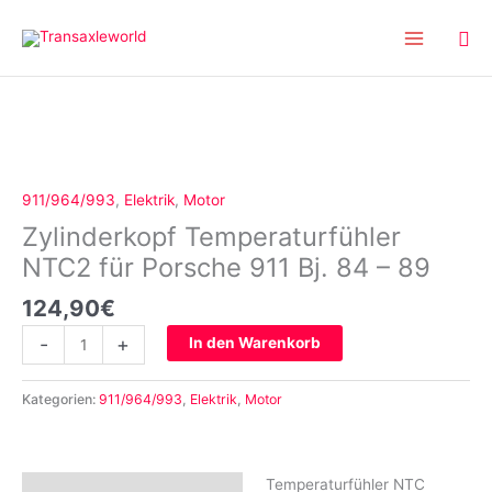
Inhalt
Zum
springen
Inhalt
springen
Zylinderkopf
Temperaturfühler
NTC2
für
911/964/993
,
Elektrik
,
Motor
Porsche
Zylinderkopf Temperaturfühler
911
Bj.
NTC2 für Porsche 911 Bj. 84 – 89
84
124,90
€
-
89
-
+
In den Warenkorb
Menge
Kategorien:
911/964/993
,
Elektrik
,
Motor
Temperaturfühler NTC
Beschreibung