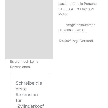
passend für alle Porsche
Rezensionen (0)
911 Bj. 84 – 89 mit 3,2L
Motor.
Vergleichsnummer
OE 93060691500
124,90€ zzgl. Versand.
Es gibt noch keine
Rezensionen.
Schreibe die
erste
Rezension
für
„Zylinderkopf