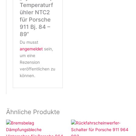
Temperaturf
ühler NTC2
für Porsche
911 Bj. 84 –
89“
Du musst
angemeldet
sein,
um eine
Rezension
veröffentlichen zu
können.
Ähnliche Produkte