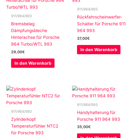
911/964/993
911/964/993
Rückfahrscheinwerfer-
Bremsbelag
Schalter für Porsche 911
Dämpfungsbleche
964 993
Hinterachse für Porsche
37,00
€
964 Turbo/WTL 993
In den Warenkorb
29,00
€
In den Warenkorb
911/964/993
911/964/993
Handyhalterung für
Zylinderkopf
Porsche 911 964 993
Temperaturfühler NTC2
35,00
€
für Porsche 993