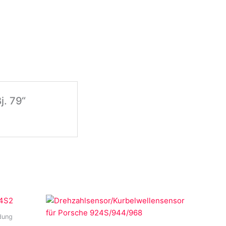
j. 79“
dung