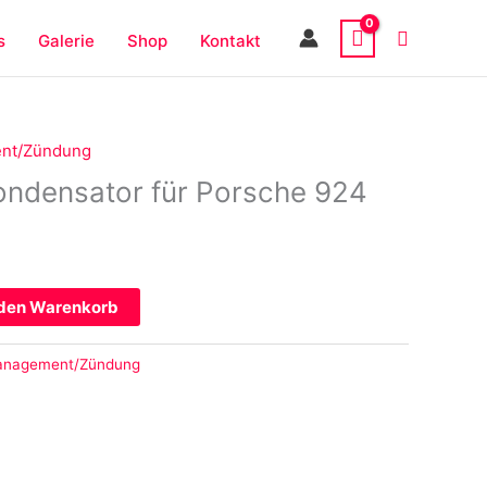
s
Galerie
Shop
Kontakt
ent/Zündung
ndensator für Porsche 924
 den Warenkorb
management/Zündung