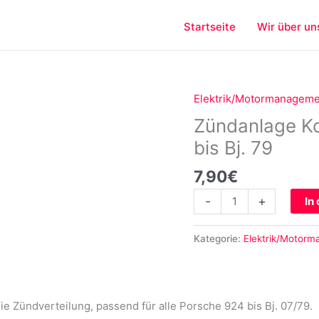
Startseite
Wir über un
Elektrik/Motormanagem
Zündanlage
Kondensator
Zündanlage Ko
für
bis Bj. 79
Porsche
924
7,90
€
bis
-
+
In
Bj.
79
Menge
Kategorie:
Elektrik/Motor
ie Zündverteilung, passend für alle Porsche 924 bis Bj. 07/79.