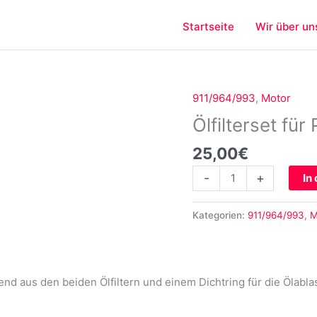
Startseite
Wir über un
911/964/993
,
Motor
Ölfilterset
für
Ölfilterset fü
Porsche
25,00
€
993
Menge
-
+
In
Kategorien:
911/964/993
,
M
hend aus den beiden Ölfiltern und einem Dichtring für die Ölabl