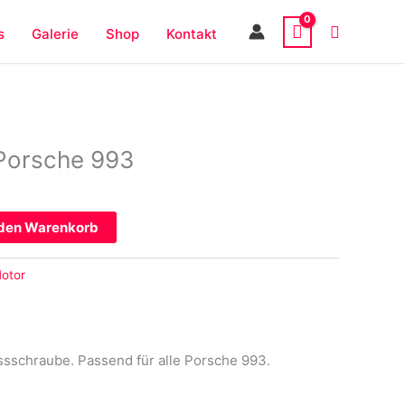
s
Galerie
Shop
Kontakt
r Porsche 993
 den Warenkorb
otor
assschraube. Passend für alle Porsche 993.