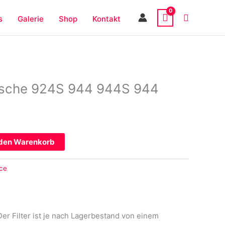
s
Galerie
Shop
Kontakt
Porsche 924S 944 944S 944
 den Warenkorb
ice
Der Filter ist je nach Lagerbestand von einem