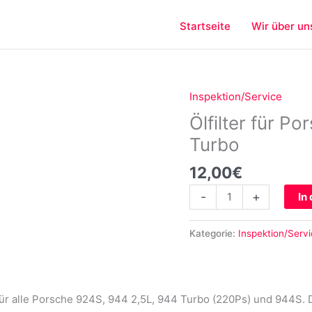
Startseite
Wir über un
Inspektion/Service
Ölfilter
für
Ölfilter für 
Porsche
Turbo
924S
944
12,00
€
944S
-
+
In
944
Turbo
Menge
Kategorie:
Inspektion/Serv
 für alle Porsche 924S, 944 2,5L, 944 Turbo (220Ps) und 944S. 